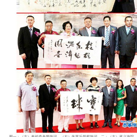
图一：（左）秦裕森参赞致词。（右）朱莱乐督察致词。二：（左）蒋义海院