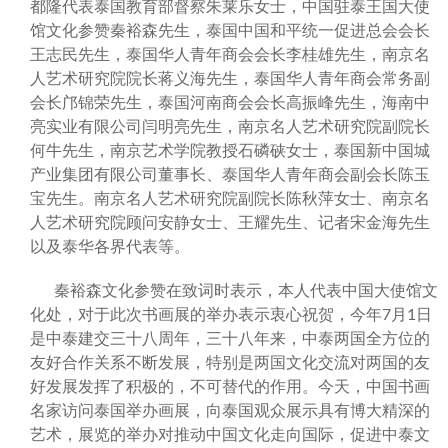
都隆代表泰国教育部督察朱莱乐女士，中国驻泰王国大使
馆文化参赞秦裕森先生，泰国中国和平统一促进总会会长
王志民先生，泰国华人青年商会会长李桂雄先生，南京名
人艺术研究院院长蒋义海先生，泰国华人青年商会常务副
会长邝锦荣先生，泰国河南商会会长高振峰先生，海南中
亮实业有限公司闫明亮先生，南京名人艺术研究院副院长
何牛先生，南京艺术学院教授石磷硖女士，泰国新中国城
产业集团有限公司董事长、泰国华人青年商会副会长陈玉
宝先生。南京名人艺术研究院副院长陈秋萍女士、南京名
人艺术研究院顾问安静女士、王耀先生、记者宋金海先生
以及泰华各界代表等。
秦裕森文化参赞在致词时表示，本人代表中国大使馆文
化处，对于此次书画展的举办表示衷心祝贺，今年7月1日
是中泰建交三十八周年，三十八年来，中泰两国全方位的
友好合作关系不断发展，特别是两国文化交流对两国的友
好发展发挥了积极的，不可替代的作用。今天，中国书画
名家访问泰国举办画展，向泰国观众展示具有博大精深的
艺术，展览的举办对推动中国文化走向国际，促进中泰文