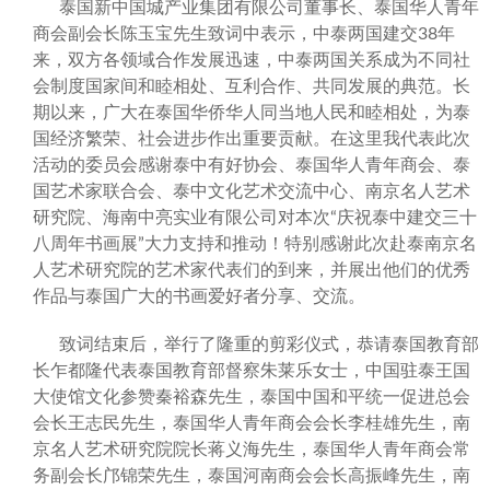
泰国新中国城产业集团有限公司董事长、泰国华人青年
商会副会长陈玉宝先生致词中表示，中泰两国建交38年
来，双方各领域合作发展迅速，中泰两国关系成为不同社
会制度国家间和睦相处、互利合作、共同发展的典范。长
期以来，广大在泰国华侨华人同当地人民和睦相处，为泰
国经济繁荣、社会进步作出重要贡献。在这里我代表此次
活动的委员会感谢泰中有好协会、泰国华人青年商会、泰
国艺术家联合会、泰中文化艺术交流中心、南京名人艺术
研究院、海南中亮实业有限公司对本次“庆祝泰中建交三十
八周年书画展”大力支持和推动！特别感谢此次赴泰南京名
人艺术研究院的艺术家代表们的到来，并展出他们的优秀
作品与泰国广大的书画爱好者分享、交流。
致词结束后，举行了隆重的剪彩仪式，恭请泰国教育部
长乍都隆代表泰国教育部督察朱莱乐女士，中国驻泰王国
大使馆文化参赞秦裕森先生，泰国中国和平统一促进总会
会长王志民先生，泰国华人青年商会会长李桂雄先生，南
京名人艺术研究院院长蒋义海先生，泰国华人青年商会常
务副会长邝锦荣先生，泰国河南商会会长高振峰先生，南