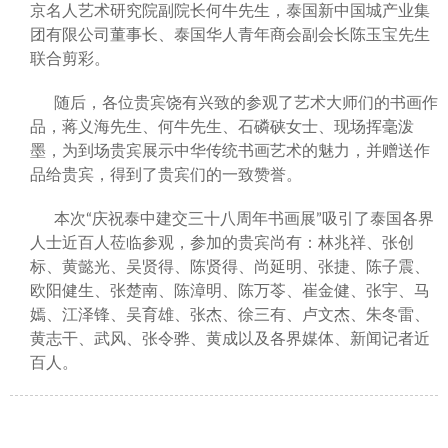
京名人艺术研究院副院长何牛先生，泰国新中国城产业集
团有限公司董事长、泰国华人青年商会副会长陈玉宝先生
联合剪彩。
随后，各位贵宾饶有兴致的参观了艺术大师们的书画作
品，蒋义海先生、何牛先生、石磷硖女士、现场挥毫泼
墨，为到场贵宾展示中华传统书画艺术的魅力，并赠送作
品给贵宾，得到了贵宾们的一致赞誉。
本次“庆祝泰中建交三十八周年书画展”吸引了泰国各界
人士近百人莅临参观，参加的贵宾尚有：林兆祥、张创
标、黄懿光、吴贤得、陈贤得、尚延明、张捷、陈子震、
欧阳健生、张楚南、陈漳明、陈万苓、崔金健、张宇、马
嫣、江泽锋、吴育雄、张杰、徐三有、卢文杰、朱冬雷、
黄志干、武风、张令骅、黄成以及各界媒体、新闻记者近
百人。