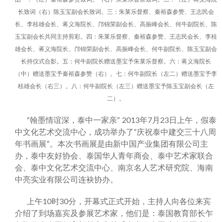
长致词（右）陈玉宝副会长致词。三：朱莱乐督察、秦裕森参赞、王志民会
长、李桂雄会长、蒋义海院长、邝锦荣副会长、高振峰会长、何牛副院长、陈
玉宝副会长共同主持剪彩。四：朱莱乐督察、秦裕森参赞、王志民会长、李桂
雄会长、蒋义海院长、邝锦荣副会长、高振峰会长、何牛副院长、陈玉宝副会
长持仪式合影。五：何牛副院长赠送墨宝予朱莱乐督察。六：蒋义海院长
（中）赠送墨宝予秦裕森参赞（右）。七：何牛副院长（左二）赠送墨宝予李
桂雄会长（右三）。八：何牛副院长（左三）赠送墨宝予陈玉宝副会长（左
二）。
“翰墨情谊深，泰中一家亲” 2013年7月23日上午，假泰
中文化艺术交流中心，成功举办了“庆祝泰中建交三十八周
年书画展”。本次书画展是由新中国产业集团有限公司主
办，泰中友好协会、泰国华人青年商会、泰中艺术家联合
会、泰中文化艺术交流中心、南京名人艺术研究院、海南
中亮实业有限公司连袂协办。
上午10时30分，开幕式正式开始，主持人向各位来宾
介绍了到场嘉宾及参展艺术家，他们是：泰国教育部长乍