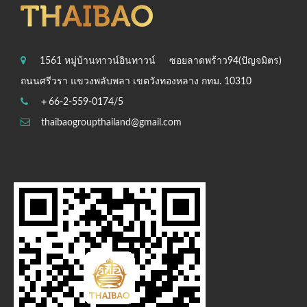
1561 หมู่บ้านทาวน์อินทาวน์
ซอยลาดพร้าว94(ปัญจมิตร)
ถนนศรีวรา แขวงพลับพลา เขตวังทองหลาง กทม. 10310
＋66-2-559-0174/5
thaibaogroupthailand@gmail.com