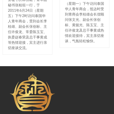
（星期一）下午访问泰国
秘书张柏垣一行，于
华人青年商会，抵达时受
2011年6月24日（星期
到青商会李桂雄会长偕顾
五）下午2时访问泰国华
问张文光、副会长张创
人青年商会，受到会长李
标、黄懿光、陈玉宝、主
桂雄、副会长张创标、主
任许俊龙及总干事黄成热
任许俊龙、常委陈玉宝、
情欢迎接待，宾主亲切座
执委赵春荣及总干事黄成
谈，气氛轻松愉快。
等热情迎接，宾主进行亲
切座谈交流。