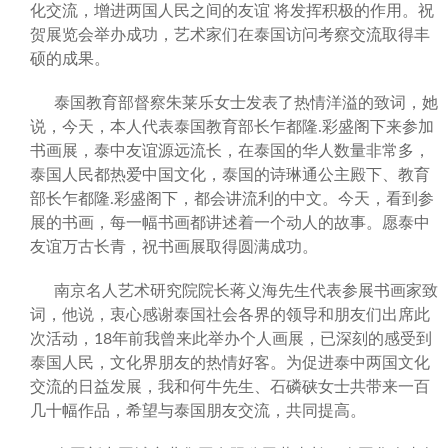
化交流，增进两国人民之间的友谊 将发挥积极的作用。祝
贺展览会举办成功，艺术家们在泰国访问考察交流取得丰
硕的成果。
泰国教育部督察朱莱乐女士发表了热情洋溢的致词，她
说，今天，本人代表泰国教育部长乍都隆.彩盛阁下来参加
书画展，泰中友谊源远流长，在泰国的华人数量非常多，
泰国人民都热爱中国文化，泰国的诗琳通公主殿下、教育
部长乍都隆.彩盛阁下，都会讲流利的中文。今天，看到参
展的书画，每一幅书画都讲述着一个动人的故事。愿泰中
友谊万古长青，祝书画展取得圆满成功。
南京名人艺术研究院院长蒋义海先生代表参展书画家致
词，他说，衷心感谢泰国社会各界的领导和朋友们出席此
次活动，18年前我曾来此举办个人画展，已深刻的感受到
泰国人民，文化界朋友的热情好客。为促进泰中两国文化
交流的日益发展，我和何牛先生、石磷硖女士共带来一百
几十幅作品，希望与泰国朋友交流，共同提高。