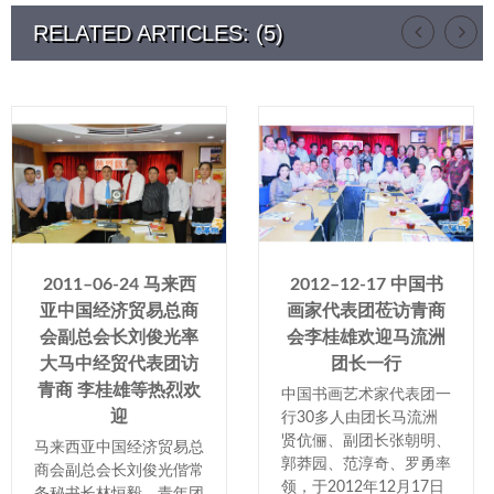
RELATED ARTICLES: (5)
2011–06-24 马来西
2012–12-17 中国书
亚中国经济贸易总商
画家代表团莅访青商
会副总会长刘俊光率
会李桂雄欢迎马流洲
大马中经贸代表团访
团长一行
青商 李桂雄等热烈欢
中国书画艺术家代表团一
迎
行30多人由团长马流洲
贤伉俪、副团长张朝明、
马来西亚中国经济贸易总
郭莽园、范淳奇、罗勇率
商会副总会长刘俊光偕常
领，于2012年12月17日
务秘书长林恒毅，青年团