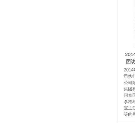
20
团
201
司执
公司
集团
问泰
李桂
宝主
等的