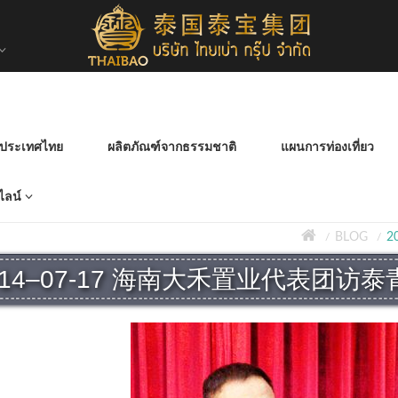
ย์ประเทศไทย
ผลิตภัณฑ์จากธรรมชาติ
แผนการท่องเที่ยว
ไลน์
BLOG
2
014–07-17 海南大禾置业代表团访