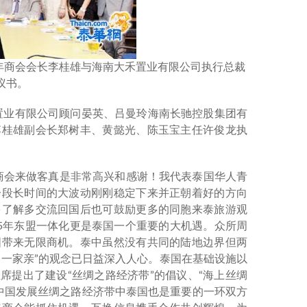
青年商会会长李桂雄与海南大禾置业有限公司执行总裁
议书。
禾置业有限公司顾问晏英、吕曼玲海南长驰控股集团有
李桂雄副会长郑树丰、黄懿光、陈玉宝主任许俊龙执
商会来做客真是非常高兴和感谢！我代表泰国华人青
一段长时间的大波动刚刚稳定下来并正朝着好的方向
多了解多交流回国后也可鼓励更多的同胞来泰旅游观
15年东盟一体化更是泰国一个重要的大机遇。众所周
国带来无限商机。泰中虽然没有共同的陆地边界但两
中一家亲”的观念已日益深入人心。泰国在基础设施以
席提出了建设“丝绸之路经济带”的倡议、“海上丝绸
在中国发展丝绸之路经济带中泰国也是重要的一环双方