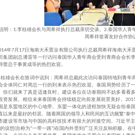
说明：1.李桂雄会长与周希祥执行总裁亲切交谈。2.泰国华人
周希祥签署友好合作协
2014年7月17日海南大禾置业有限公司执行总裁周希祥海南大
司集团副总潘雷等一行访问泰国华人青年商会受到青商会会长
诗蕾总干事黄成等的热烈欢迎。
李桂雄会长在致词中说到：周希祥总裁此次访问泰国特地到青年
会全体同仁对周总一行的到来表示热烈欢迎。泰国局势经历了
。你们就来了真是适逢良时。建议各位在访泰期间不妨多看看
投资发展。相信未来泰国将会持续稳定向前发展前景美好。20
国是东盟地区的中心地带。东盟一体化的进程加快无疑会给泰
直以来是最好的邻居。随着两国的领导人和民间的互访频繁“泰
市建设等市场与中国的高科技技术有很大的对接空间。习近平主
”的设想(合称为“一带一路”)在国内外受到广泛关注反响积极。