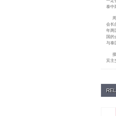
一定
泰中
会长
年两
国的
与泰
宾主
REL