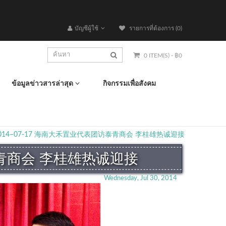
บัญชีผู้ใช้
รายการที่ต้องการ (0)
0 ITEM(S) - ฿0
ข้อมูลข่าวสารล่าสุด
กิจกรรมเพื่อสังคม
014–07-17 海南大禾置业代表团访泰青商会 李桂雄热诚迎接
泰青商会 李桂雄热诚迎接
Wednesday, Jul 30, 2014