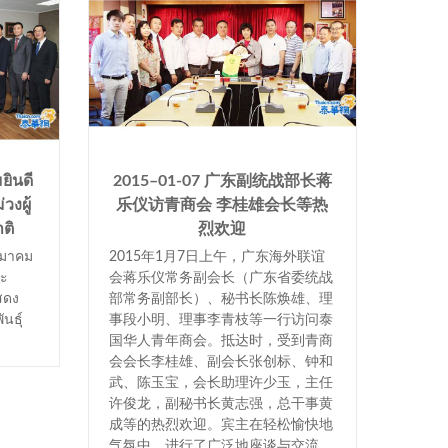
ยินดี
2015–01-07 广东副统战部长蒋
201
วงผู้
乐仪访青商会 李桂雄会长等热
业界
ติ
烈欢迎
机
สมาคม
2015年1月7日上午，广东海外联谊
为加强
ณะ
会蒋乐仪常务副会长（广东省委统战
贵阳直
สดง
部常务副部长）、秘书长陈焕雄、理
25日
นธุ์
事段小明、理事李青枝等一行访问泰
长李桂
国华人青年商会。抵达时，受到青商
长陈玉
会会长李桂雄、副会长张创标、钟和
业公会
武、陈玉宝，会长助理许少玉，主任
商会副
许俊龙，副秘书长黄志强，总干事黄
俞忠校
成等的热烈欢迎。宾主在轻松愉快地
长于美
气氛中，进行了广泛地座谈与交流。
并洽谈