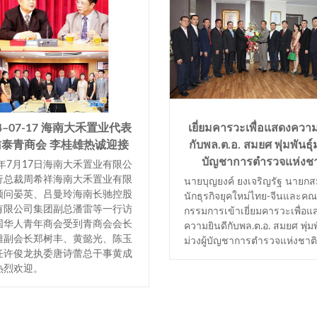
14–07-17 海南大禾置业代表
เยี่ยมคารวะเพื่อแสดงความ
访泰青商会 李桂雄热诚迎接
กับพล.ต.อ. สมยศ พุ่มพันธุ์ม่
บัญชาการตำรวจแห่งชา
4年7月17日海南大禾置业有限公
行总裁周希祥海南大禾置业有限
นายบุญยงค์ ยงเจริญรัฐ นายก
顾问晏英、吕曼玲海南长驰控股
นักธุรกิจยุคใหม่ไทย-จีนและค
有限公司集团副总潘雷等一行访
กรรมการเข้าเยี่ยมคารวะเพื่อแ
国华人青年商会受到青商会会长
ความยินดีกับพล.ต.อ. สมยศ พุ่มพั
雄副会长郑树丰、黄懿光、陈玉
ม่วงผู้บัญชาการตำรวจแห่งชาติ
任许俊龙执委唐诗蕾总干事黄成
热烈欢迎。