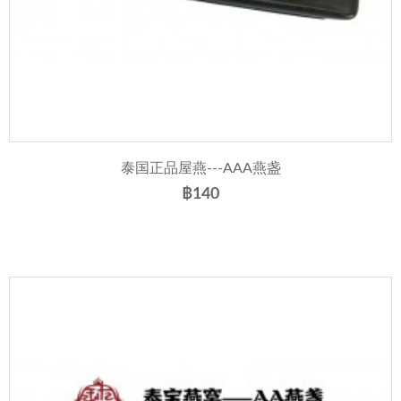
泰国正品屋燕---AAA燕盏
฿140