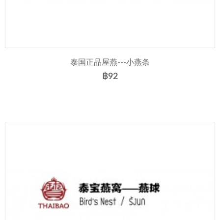
泰国正品屋燕---小燕条
฿92