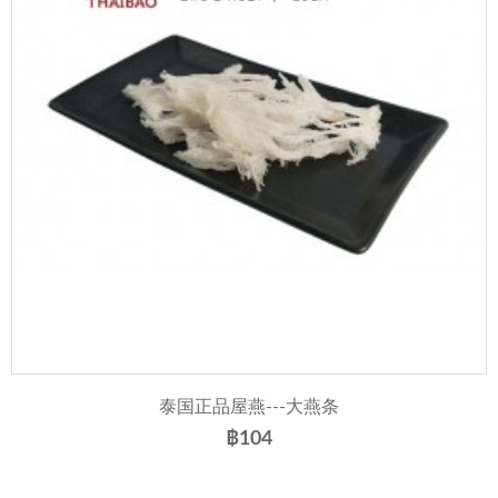
泰国正品屋燕---大燕条
฿104