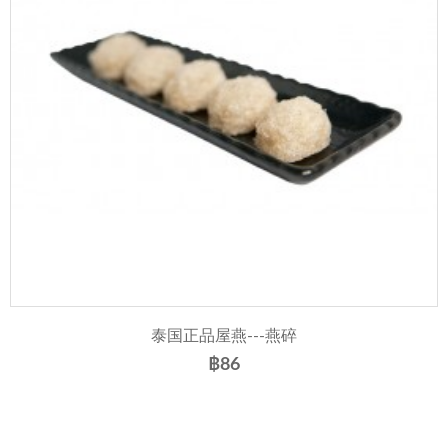
泰国正品屋燕---燕碎
฿86