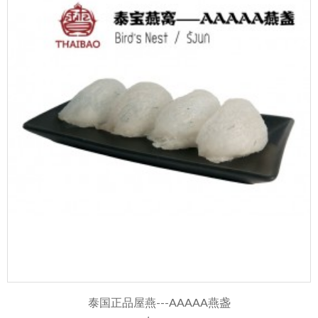
泰国正品屋燕---AAAAA燕盏