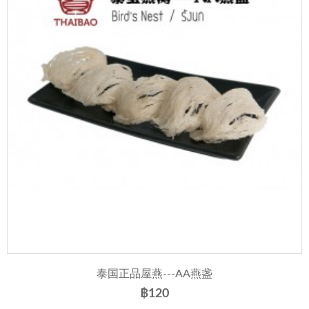
泰国正品屋燕---AA燕盏
฿120