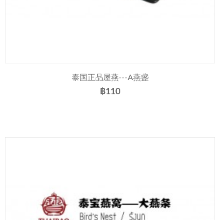
泰国正品屋燕---A燕盏
฿110