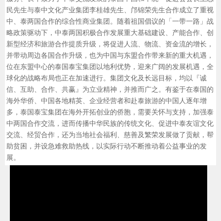
民先生与泰中文化产业集团李桂雄先生、邝锦荣先生合作成立了重视
中、泰两国合作的综合性商业集团。随着祖国倡议的「一带一路」战
略政策驱动下，中泰两国积极合作发展重大基础建设、产能合作、创
新型经济和旅游合作提质升级，将促进人流、物流、资金流的增长，
并带动周边各国合作升级，也为中国与东盟合作带来新的重大机遇，
位在东盟中心的泰国泰宝集团以地利优势，迎来广阔的发展机遇，全
球化的战略布局也正在加速进行。集团文化及长远目标，均以『诚
信、互助、合作、共赢』为立业精神，并推而广之。有鉴于在泰国的
海外华侨、中国各地精英、企业经营者和赴泰旅游的中国人逐年增
多，泰国泰宝集团在海外开拓创业的侨胞，需要关怀与支持，加强泰
中两国合作交流，进而传播中华民族的传统文化、促进中泰友谊文化
交流、经贸合作，还为当地社会福利、慈善及繁荣发展做了贡献，帮
助贫困，并设急难救助热线，以实际行动不断推动着公益事业的发
展。