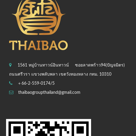
1561 หมู่บ้านทาวน์อินทาวน์
ซอยลาดพร้าว94(ปัญจมิตร)
ถนนศรีวรา แขวงพลับพลา เขตวังทองหลาง กทม. 10310
＋66-2-559-0174/5
thaibaogroupthailand@gmail.com