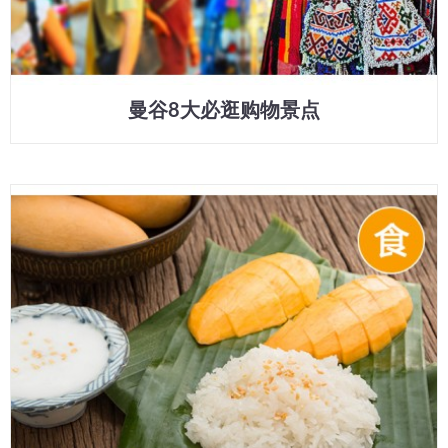
曼谷8大必逛购物景点