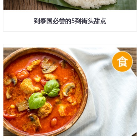
到泰国必尝的5到街头甜点