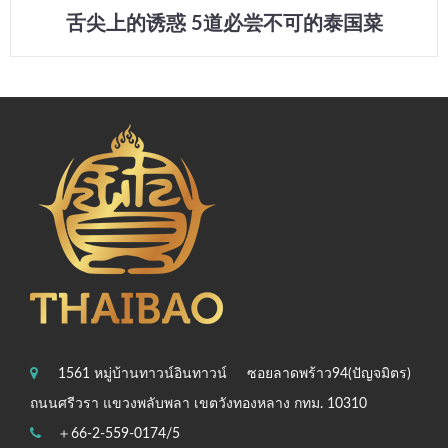
舌尖上的诱惑 5道必尝不可的泰国菜
1561 หมู่บ้านทาวน์อินทาวน์
ซอยลาดพร้าว94(ปัญจมิตร)
ถนนศรีวรา แขวงพลับพลา เขตวังทองหลาง กทม. 10310
＋66-2-559-0174/5