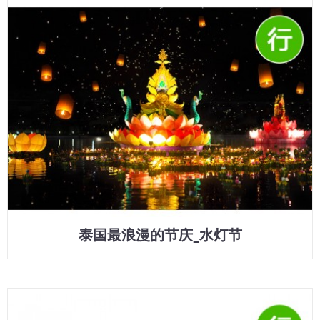
泰国最浪漫的节庆_水灯节