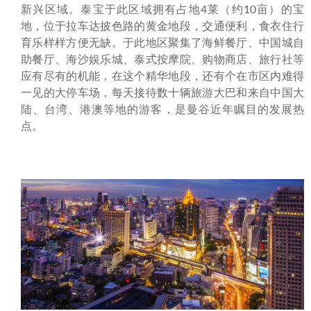
新兴区域。泰宝于此区域拥有占地4莱（约10亩）的宝
地，位于拉车达披色路的黄金地段，交通便利，食衣住行
育乐样样方便无缺。于此地区聚集了海鲜餐厅、中国城自
助餐厅、海沙娱乐城、泰式按摩院、购物商店、旅行社等
应有尽有的机能，在这个精华地段，还有个在市区内难得
一见的大停车场，每天接待数十辆旅游大巴和来自中国大
陆、台湾、港澳等地的游客，是曼谷近年瞩目的发展热
点。