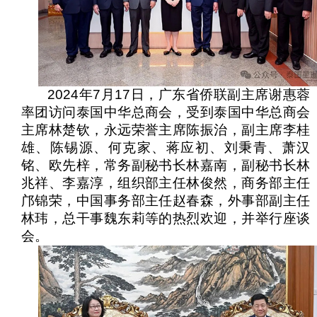
2024
年
7
月
17
日，广东省侨联副主席谢惠蓉
率团访问泰国中华总商会，受到泰国中华总商会
主席林楚钦，永远荣誉主席陈振治，副主席李桂
雄、陈锡源、何克家、蒋应初、刘秉青、萧汉
铭、欧先梓，常务副秘书长林嘉南，副秘书长林
兆祥、李嘉淳，组织部主任林俊然，商务部主任
邝锦荣，中国事务部主任赵春森，外事部副主任
林玮，总干事魏东莉等的热烈欢迎，并举行座谈
会。