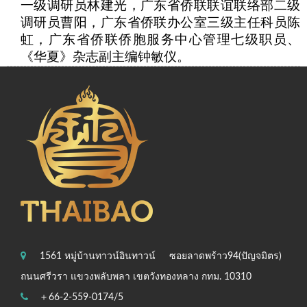
一级调研员林建光，广东省侨联联谊联络部二级
调研员曹阳，广东省侨联办公室三级主任科员陈
虹，广东省侨联侨胞服务中心管理七级职员、
《华夏》杂志副主编钟敏仪。
1561 หมู่บ้านทาวน์อินทาวน์
ซอยลาดพร้าว94(ปัญจมิตร)
ถนนศรีวรา แขวงพลับพลา เขตวังทองหลาง กทม. 10310
＋66-2-559-0174/5