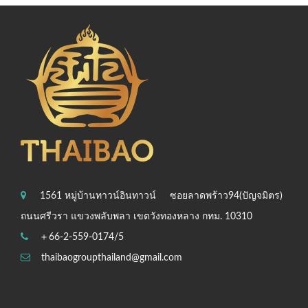
1561 หมู่บ้านทาวน์อินทาวน์
ซอยลาดพร้าว94(ปัญจมิตร)
ถนนศรีวรา แขวงพลับพลา เขตวังทองหลาง กทม. 10310
＋66-2-559-0174/5
thaibaogroupthailand@gmail.com