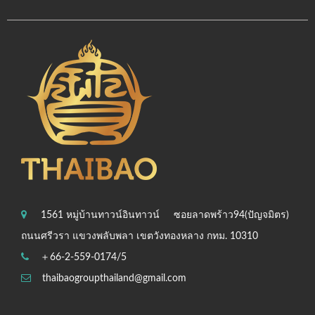
1561 หมู่บ้านทาวน์อินทาวน์
ซอยลาดพร้าว94(ปัญจมิตร)
ถนนศรีวรา แขวงพลับพลา เขตวังทองหลาง กทม. 10310
＋66-2-559-0174/5
thaibaogroupthailand@gmail.com